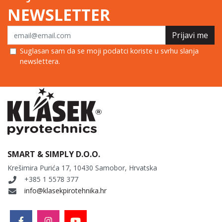
NEWSLETTER
Prijavi me
Suglasan sam da se moji podatci koriste u svrhu slanja
newslettera.
SMART & SIMPLY D.O.O.
Krešimira Purića 17, 10430 Samobor, Hrvatska
+385 1 5578 377
info@klasekpirotehnika.hr