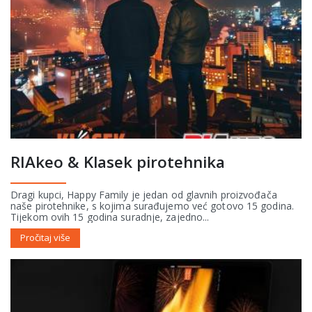
RIAkeo & Klasek pirotehnika
Dragi kupci, Happy Family je jedan od glavnih proizvođača
naše pirotehnike, s kojima surađujemo već gotovo 15 godina.
Tijekom ovih 15 godina suradnje, zajedno...
Pročitaj više