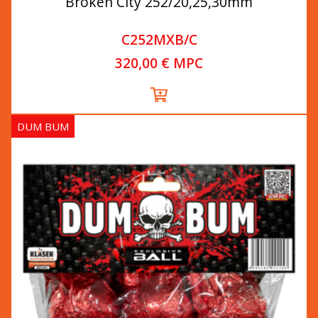
Broken City 252/20,25,30mm
C252MXB/C
320,00 € MPC
DUM BUM