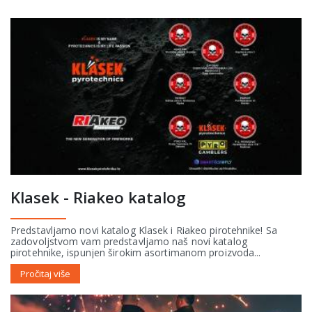
Klasek - Riakeo katalog
Predstavljamo novi katalog Klasek i Riakeo pirotehnike! Sa
zadovoljstvom vam predstavljamo naš novi katalog
pirotehnike, ispunjen širokim asortimanom proizvoda...
Pročitaj više