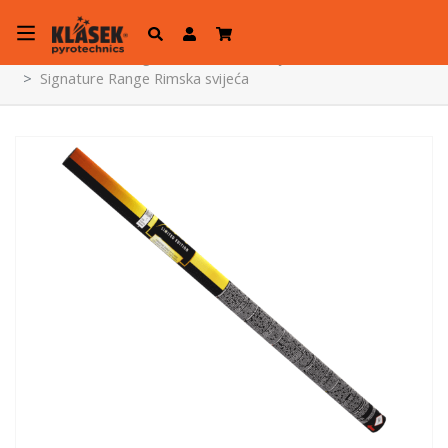
Početna
Web trgovina
Rimske svijeće
Signature Range Rimska svijeća