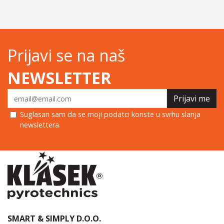
Prijavi se na naš
NEWSLETTER
Prijavi me
Suglasan sam da se moji podatci koriste u svrhu slanja
newslettera.
SMART & SIMPLY D.O.O.