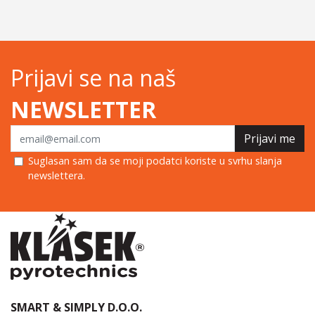
Prijavi se na naš
NEWSLETTER
Prijavi me
Suglasan sam da se moji podatci koriste u svrhu slanja
newslettera.
SMART & SIMPLY D.O.O.