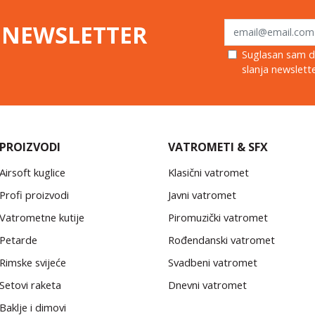
š
NEWSLETTER
Suglasan sam da
slanja newslette
PROIZVODI
VATROMETI & SFX
Airsoft kuglice
Klasični vatromet
Profi proizvodi
Javni vatromet
Vatrometne kutije
Piromuzički vatromet
Petarde
Rođendanski vatromet
Rimske svijeće
Svadbeni vatromet
Setovi raketa
Dnevni vatromet
Baklje i dimovi