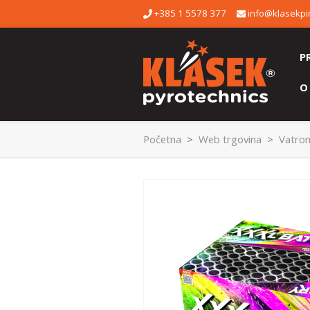
+385 1 5578 377
info@klasekpir
P
O
Početna
Web trgovina
Vatrom