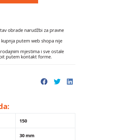
stav obrade narudžbi za pravne
 kupnja putem web shopa nije
rodajnim mjestima i sve ostale
upit putem kontakt forme.
da:
150
30 mm