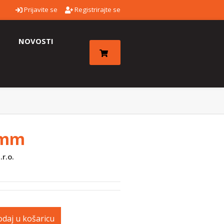
Prijavite se
Registrirajte se
NOVOSTI
0mm
r.o.
daj u košaricu