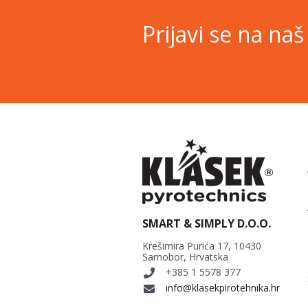
Prijavi se na na
SMART & SIMPLY D.O.O.
Krešimira Purića 17, 10430
Samobor, Hrvatska
+385 1 5578 377
info@klasekpirotehnika.hr