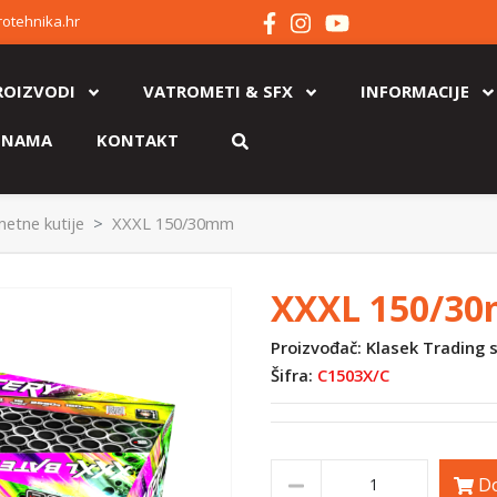
otehnika.hr
ROIZVODI
VATROMETI & SFX
INFORMACIJE
 NAMA
KONTAKT
etne kutije
XXXL 150/30mm
XXXL 150/3
Proizvođač: Klasek Trading s.
Šifra:
C1503X/C
Do