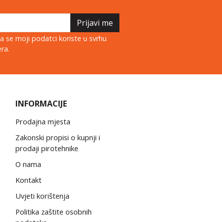
Prijavi me
 se moji podatci koriste u svrhu
ra.
INFORMACIJE
Prodajna mjesta
Zakonski propisi o kupnji i
prodaji pirotehnike
O nama
Kontakt
Uvjeti korištenja
Politika zaštite osobnih