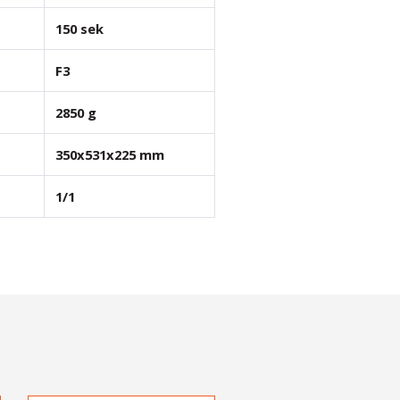
150 sek
F3
2850 g
350x531x225 mm
1/1